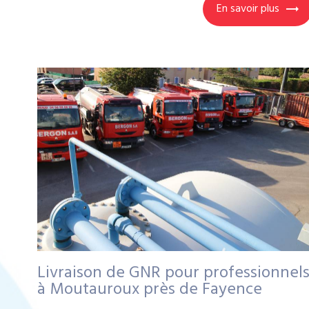
En savoir plus
Livraison de GNR pour professionnel
à Moutauroux près de Fayence