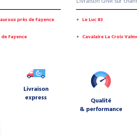
Livraison GNR sur chan
tauroux près de Fayence
Le Luc 83
s de Fayence
Cavalaire La Croix Valm
Livraison
express
Qualité
& performance